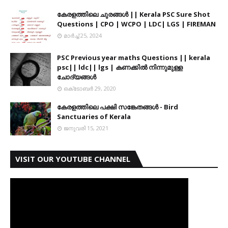
കേരളത്തിലെ ചുരങ്ങൾ || Kerala PSC Sure Shot
Questions | CPO | WCPO | LDC| LGS | FIREMAN
മാർച്ച് 25, 2024
PSC Previous year maths Questions || kerala
psc|| ldc|| lgs | കണക്കിൽ നിന്നുമുള്ള
ചോദ്യങ്ങൾ
ഒക്‌ടോബർ 29, 2020
കേരളത്തിലെ പക്ഷി സങ്കേതങ്ങൾ - Bird
Sanctuaries of Kerala
ജനുവരി 15, 2021
VISIT OUR YOUTUBE CHANNEL