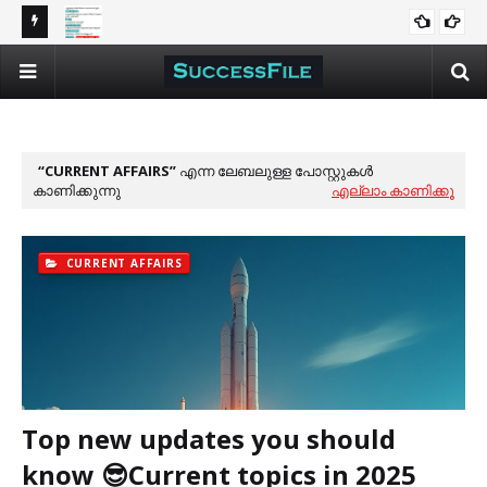
ams🐦‍🔥
Can You Answer These 50 Basic GK Questions? Test Your
"Do
GK
Knowledge! KERALA PSC
KE
CURRENT AFFAIRS
എന്ന ലേബലുള്ള പോസ്റ്റുകൾ
കാണിക്കുന്നു
എല്ലാം കാണിക്കൂ
CURRENT AFFAIRS
Top new updates you should
know 😎Current topics in 2025