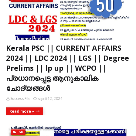
Kerala PSC || CURRENT AFFAIRS
2024 || LDC 2024 || LGS || Degree
Prelims || lp up || WCPO ||
പ്രധാനപ്പെട്ട ആനുകാലിക
ചോദ്യങ്ങൾ
Success File
ജൂൺ 12, 2024
Read more »
GK