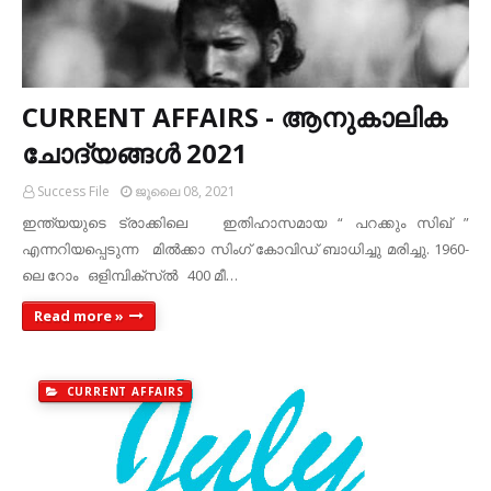
CURRENT AFFAIRS - ആനുകാലിക
ചോദ്യങ്ങൾ 2021
Success File
ജൂലൈ 08, 2021
ഇന്ത്യയുടെ ട്രാക്കിലെ ഇതിഹാസമായ “ പറക്കും സിഖ് ”
എന്നറിയപ്പെടുന്ന മിൽക്കാ സിംഗ് കോവിഡ് ബാധിച്ചു മരിച്ചു. 1960-
ലെ റോം ഒളിമ്പിക്സ്ൽ 400 മീ…
Read more »
CURRENT AFFAIRS