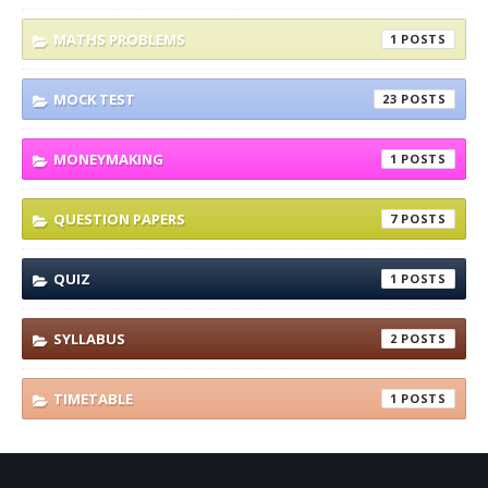
MATHS PROBLEMS
1
MOCK TEST
23
MONEYMAKING
1
QUESTION PAPERS
7
QUIZ
1
SYLLABUS
2
TIMETABLE
1