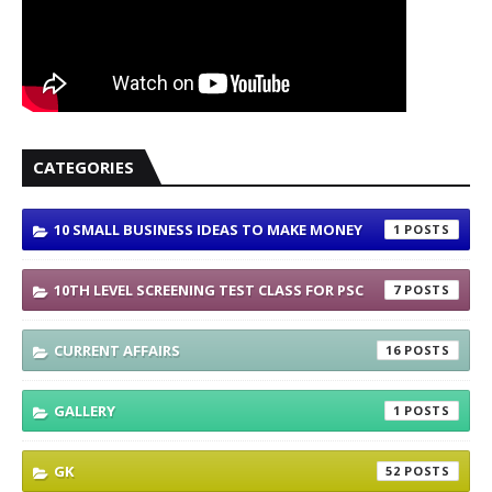
CATEGORIES
10 SMALL BUSINESS IDEAS TO MAKE MONEY
1
10TH LEVEL SCREENING TEST CLASS FOR PSC
7
CURRENT AFFAIRS
16
GALLERY
1
GK
52