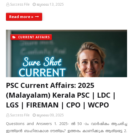
Success File
ജൂലൈ 13, 2025
Read more »
CURRENT AFFAIRS
PSC Current Affairs: 2025
(Malayalam) Kerala PSC | LDC |
LGS | FIREMAN | CPO | WCPO
Success File
ജൂലൈ 09, 2025
Questions and Answers 1. 2025- ൽ 50 -ാം വാർഷികം ആചരിച്ച
ഇന്ത്യൻ ബഹിരാകാശ ദൗത്യം? ഉത്തരം കാണിക്കുക ആര്യഭട്ട 2.