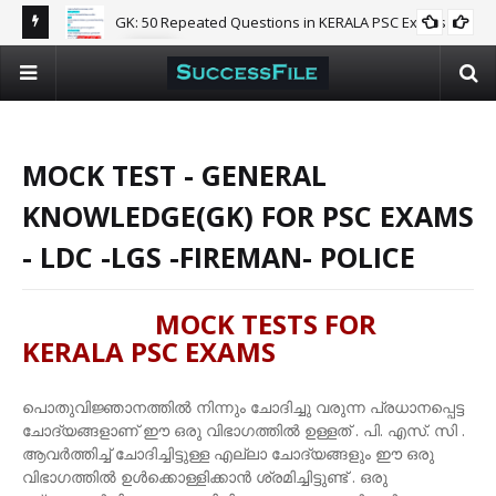
GK: 50 Repeated Questions in KERALA PSC Exams🐦‍🔥
GK
Can
Kn
MOCK TEST - GENERAL
KNOWLEDGE(GK) FOR PSC EXAMS
- LDC -LGS -FIREMAN- POLICE
MOCK TESTS FOR
KERALA PSC EXAMS
പൊതുവിജ്ഞാനത്തിൽ നിന്നും
ചോദിച്ചു വരുന്ന പ്രധാനപ്പെട്ട
ചോദ്യങ്ങളാണ് ഈ ഒരു വിഭാഗത്തിൽ ഉള്ളത് . പി. എസ്. സി .
ആവർത്തിച്ച് ചോദിച്ചിട്ടുള്ള എല്ലാ ചോദ്യങ്ങളും ഈ ഒരു
വിഭാഗത്തിൽ ഉൾക്കൊള്ളിക്കാൻ ശ്രമിച്ചിട്ടുണ്ട് . ഒരു