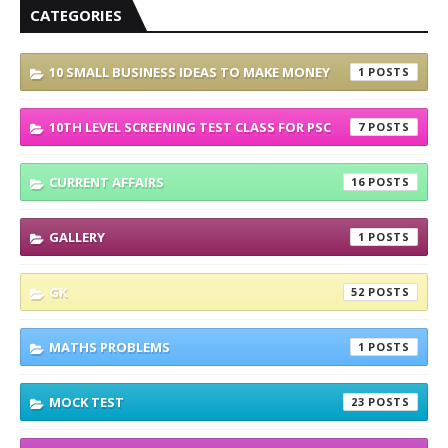
CATEGORIES
10 SMALL BUSINESS IDEAS TO MAKE MONEY
1
10TH LEVEL SCREENING TEST CLASS FOR PSC
7
CURRENT AFFAIRS
16
GALLERY
1
GK
52
MATHS PROBLEMS
1
MOCK TEST
23