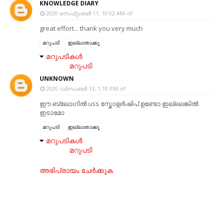
KNOWLEDGE DIARY
2020 സെപ്റ്റംബർ 11, 10:02 AM-ന്
great effort... thank you very much
മറുപടി
ഇല്ലാതാക്കൂ
മറുപടികൾ
മറുപടി
UNKNOWN
2020 ഡിസംബർ 13, 1:10 PM-ന്
ഈ ബ്ലോഗിൽ uss സ്കോളർഷിപ് ഉണ്ടോ ഇല്ലെങ്കിൽ
ഇടാമോ
മറുപടി
ഇല്ലാതാക്കൂ
മറുപടികൾ
മറുപടി
അഭിപ്രായം ചേര്‍ക്കുക