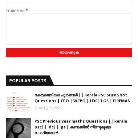
സന്ദേശം
*
POPULAR POSTS
കേരളത്തിലെ ചുരങ്ങൾ || Kerala PSC Sure Shot
Questions | CPO | WCPO | LDC| LGS | FIREMAN
മാർച്ച് 25, 2024
PSC Previous year maths Questions || kerala
psc|| ldc|| lgs | കണക്കിൽ നിന്നുമുള്ള
ചോദ്യങ്ങൾ