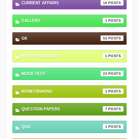
CURRENT AFFAIRS
16
GALLERY
1
GK
52
MATHS PROBLEMS
1
MOCK TEST
23
MONEYMAKING
1
QUESTION PAPERS
7
QUIZ
1