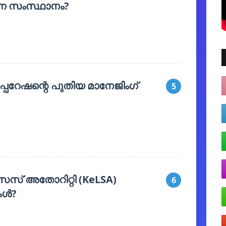
ന്ന സംസ്ഥാനം?
പറേഷന്റെ പുതിയ മാനേജിംഗ്
5
സ് അതോറിറ്റി (KeLSA)
6
കൾ?