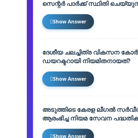
സെന്റർ പാർക്ക് സ്ഥിതി ചെയ്യു
Show Answer
ദേശീയ ചലച്ചിത്ര വികസന കോർപ്
ഡയറക്ടറായി നിയമിതനായത്?
Show Answer
അടുത്തിടെ കേരള ലീഗൽ സർവീസ
ആരംഭിച്ച നിയമ സേവന പദ്ധതി
Show Answer