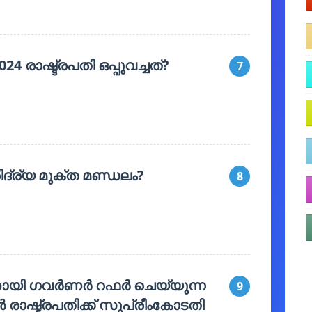
24 രാഷ്ട്രപതി ഒപ്പുവച്ചത്?
7
്ര്യ മുക്ത മണ്ഡലം?
8
ിനായി ഗവർണർ റഫർ ചെയ്യുന്ന
9
രാഷ്ട്രപതിക്ക് സുപ്രീംകോടതി