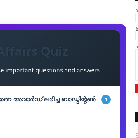
ന
ഇ
Affairs Quiz
സ
se important questions and answers
രത്ന അവാർഡ് ലഭിച്ച ബാഡ്മിന്റൺ
1