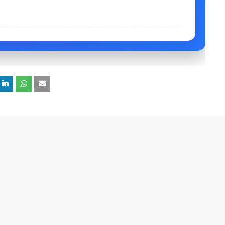
വയോജന സൗഹൃദ നഗരമായി
12
യും ഇന്ത്യയിലെയും രണ്ടാമത്തെ
GK
്യ സൂചികയിൽ ഒന്നാം
13
These 50 Repeated
50 Essential GK Questions and
s for Your Next
Answers for PSC Exams 2026 🐦‍🔥
xam!"
പരീക്ഷക്ക് വരുന്നവ