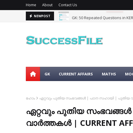
Home
About
Contact Us
GK: 50 Repeated Questions in KER
NEWPOST
GK
CURRENT AFFAIRS
MATHS
MOC
ഹോം
ഏറ്റവും പുതിയ സംഭവങ്ങൾ | പഠന സഹായി | പുതിയ വ
ഏറ്റവും പുതിയ സംഭവങ്ങ
വാർത്തകൾ | CURRENT AFF