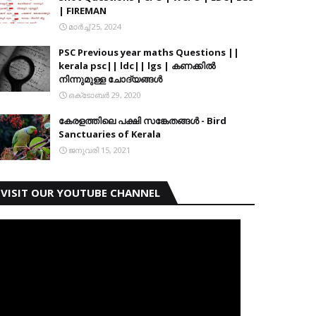
| FIREMAN
മാർച്ച് 25, 2024
PSC Previous year maths Questions ||
kerala psc|| ldc|| lgs | കണക്കിൽ
നിന്നുമുള്ള ചോദ്യങ്ങൾ
ഒക്‌ടോബർ 29, 2020
കേരളത്തിലെ പക്ഷി സങ്കേതങ്ങൾ - Bird
Sanctuaries of Kerala
ജനുവരി 15, 2021
VISIT OUR YOUTUBE CHANNEL