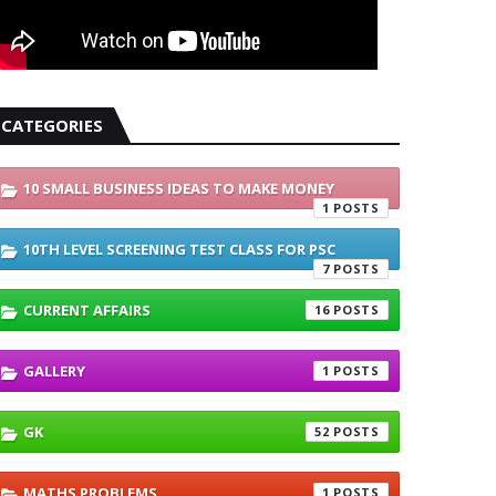
CATEGORIES
10 SMALL BUSINESS IDEAS TO MAKE MONEY
1
10TH LEVEL SCREENING TEST CLASS FOR PSC
7
CURRENT AFFAIRS
16
GALLERY
1
GK
52
MATHS PROBLEMS
1