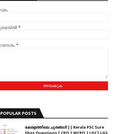
ാമം
മെയില്‍
*
ന്ദേശം
*
POPULAR POSTS
കേരളത്തിലെ ചുരങ്ങൾ || Kerala PSC Sure
Shot Questions | CPO | WCPO | LDC| LGS