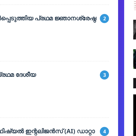
്പെടുത്തിയ പ്രഥമ ജ്ഞാനശ്രേഷ്ഠ
2
 പ്രഥമ ദേശീയ
3
ിഷ്യൽ ഇന്റലിജൻസ് (AI) ഡാറ്റാ
4