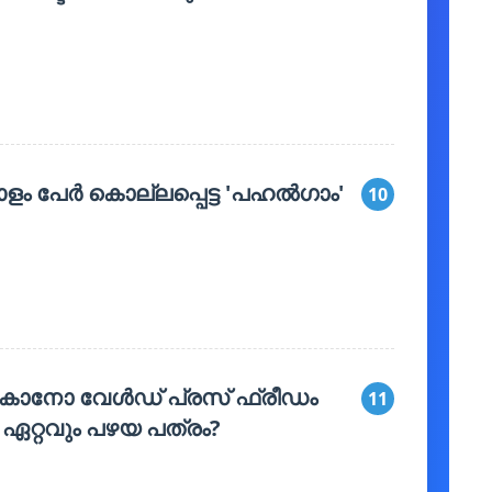
ഓളം പേർ കൊല്ലപ്പെട്ട 'പഹൽഗാം'
10
 കാനോ വേൾഡ് പ്രസ് ഫ്രീഡം
11
 ഏറ്റവും പഴയ പത്രം?