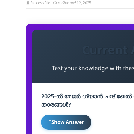
Success File
ഒക്‌ടോബർ 12, 2025
Current 
Test your knowledge with the
2025-ൽ മേജർ ധ്യാൻ ചന്ദ് ഖേൽ 
താരങ്ങൾ?
Show Answer