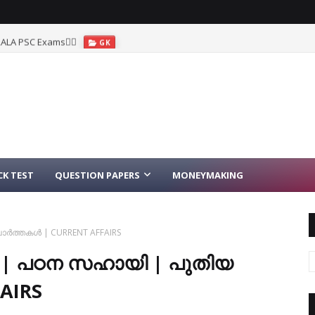
ALA PSC Exams🐦‍🔥
GK
K TEST
QUESTION PAPERS
MONEYMAKING
ാർത്തകൾ | CURRENT AFFAIRS
ൾ | പഠന സഹായി | പുതിയ
AIRS