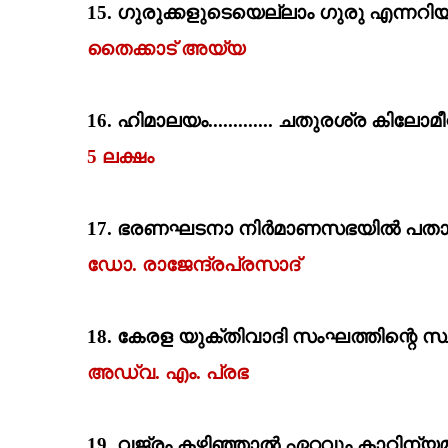
15.
ഗുരുക്കളുടെയെല്ലാം ഗുരു എന്നറിയപ്
തൈക്കാട്‌ അയ്യ
16.
ഹിമാലയം............. ചതുരശ്ര കിലോമീറ്റ
5
ലക്ഷം
17.
ഭരണഘടനാ നിര്‍മാണസഭയില്‍ പതാക
ഡോ. രാജേന്ദ്രപ്രസാദ്
18.
കേരള യുക്തിവാദി സംഘത്തിന്റെ സ്
അഡ്വ. എം. പ്രഭ
19.
വജ്രം കഴിഞ്ഞാല്‍ ഏറ്റവും കാഠിന്യ