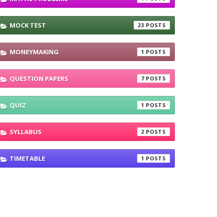
MOCK TEST
23
MONEYMAKING
1
QUESTION PAPERS
7
QUIZ
1
SYLLABUS
2
TIMETABLE
1