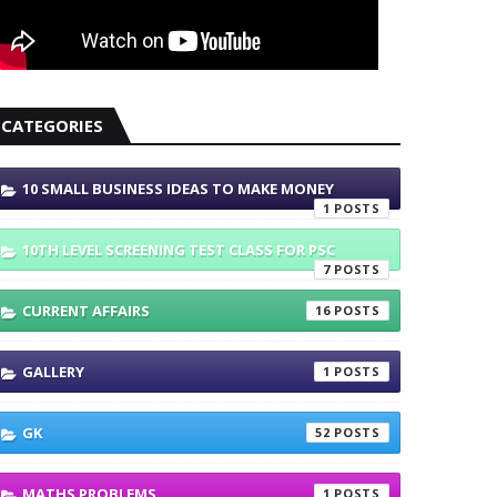
CATEGORIES
10 SMALL BUSINESS IDEAS TO MAKE MONEY
1
10TH LEVEL SCREENING TEST CLASS FOR PSC
7
CURRENT AFFAIRS
16
GALLERY
1
GK
52
MATHS PROBLEMS
1