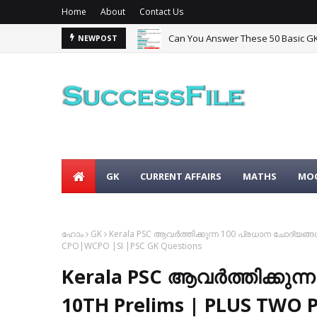
Home
About
Contact Us
Can You Answer These 50 Basic G
NEWPOST
GK
CURRENT AFFAIRS
MATHS
MOC
ഹോം
GK
Kerala PSC ആവർത്തിക്കുന്ന 100 പ്രധാന ചോദ്യങ്ങൾ 
CPO|WCPO |SI |PSC GK Questions
Kerala PSC ആവർത്തിക്കുന്
10TH Prelims | PLUS TWO P