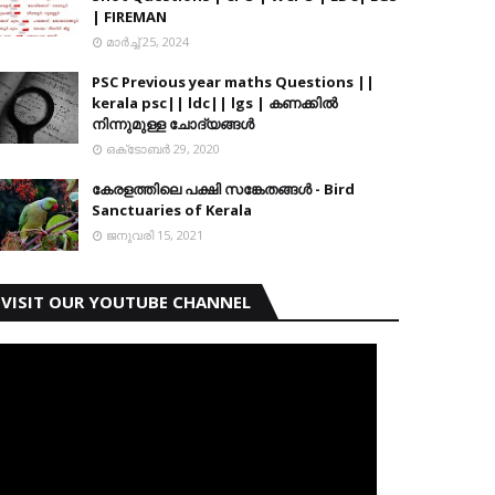
| FIREMAN
മാർച്ച് 25, 2024
PSC Previous year maths Questions ||
kerala psc|| ldc|| lgs | കണക്കിൽ
നിന്നുമുള്ള ചോദ്യങ്ങൾ
ഒക്‌ടോബർ 29, 2020
കേരളത്തിലെ പക്ഷി സങ്കേതങ്ങൾ - Bird
Sanctuaries of Kerala
ജനുവരി 15, 2021
VISIT OUR YOUTUBE CHANNEL