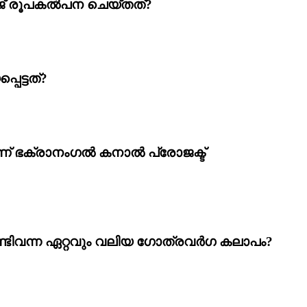
‌ രൂപകല്‍പന ചെയ്തത്‌
?
െട്ടത്‌
?
്‌ ഭക്രാനംഗൽ കനാല്‍ പ്രോജക്ട്‌
രിടേണ്ടിവന്ന ഏറ്റവും വലിയ ഗോത്രവര്‍ഗ കലാപം
?