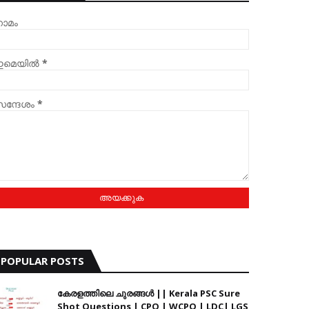
ാമം
മെയില്‍
*
ന്ദേശം
*
POPULAR POSTS
കേരളത്തിലെ ചുരങ്ങൾ || Kerala PSC Sure
Shot Questions | CPO | WCPO | LDC| LGS