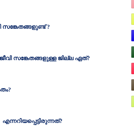
ങ്കേതങ്ങളുണ്ട്
?
ജീവി സങ്കേതങ്ങളുള്ള ജില്ല ഏത്‌
?
േതം
?
ി
എന്നറിയപ്പെട്ടിരുന്നത്‌
?