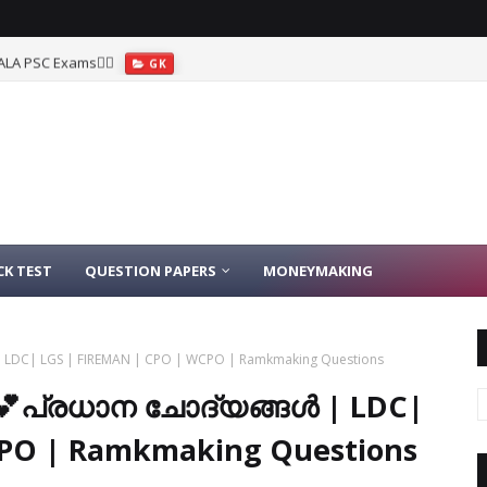
LA PSC Exams🐦‍🔥
GK
K TEST
QUESTION PAPERS
MONEYMAKING
 | LDC| LGS | FIREMAN | CPO | WCPO | Ramkmaking Questions
്കാൻ💕പ്രധാന ചോദ്യങ്ങൾ | LDC|
CPO | Ramkmaking Questions