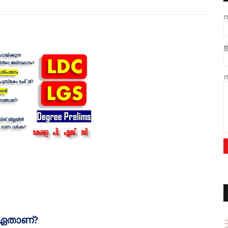
ന
ഇ
സ
 ഏതാണ്‌
?