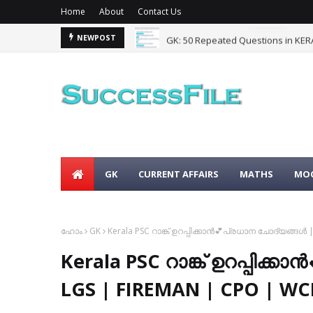
Home
About
Contact Us
GK: 50 Repeated Questions in KERA
NEWPOST
GK
CURRENT AFFAIRS
MATHS
MOC
ഹോം
GK
Kerala PSC റാങ്ക് ഉറപ്പിക്കാൻ💕പ്രധാന ചോദ്യങ്ങൾ
Kerala PSC റാങ്ക് ഉറപ്പിക
LGS | FIREMAN | CPO | W