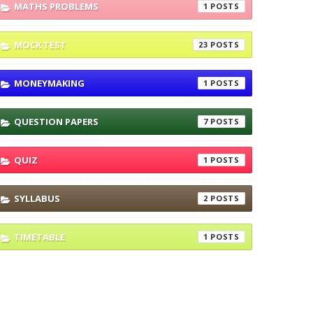
MATHS PROBLEMS
1
MOCK TEST
23
MONEYMAKING
1
QUESTION PAPERS
7
QUIZ
1
SYLLABUS
2
TIMETABLE
1